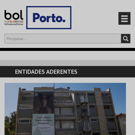
Olá,
iniciar sessão
PT
0
CARRINHO
ENTIDADES ADERENTES
EVENTOS
CARTÕES
PRODUTOS