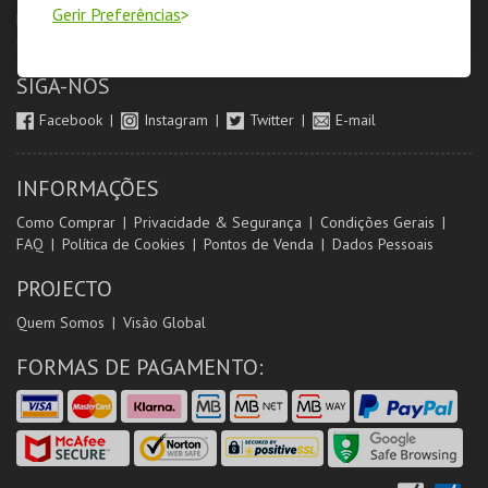
Gerir Preferências
Login & Registo de Clientes
Minha Conta
Produtores
Orientadores de Salas
SIGA-NOS
Facebook
Instagram
Twitter
E-mail
INFORMAÇÕES
Como Comprar
Privacidade & Segurança
Condições Gerais
FAQ
Política de Cookies
Pontos de Venda
Dados Pessoais
PROJECTO
Quem Somos
Visão Global
FORMAS DE PAGAMENTO: