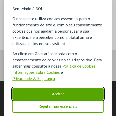
Bem-vindo à BOL!
O nosso site utiliza cookies essenciais para o
funcionamento do site e, com o seu consentimento,
cookies que nos ajudam a personalizar a sua
experiência e a perceber como a plataforma é
BILHETE MUSEU DO
utilizada pelos nossos visitantes.
PORTO 2026
C. M. PORTO
Ao clicar em "Aceitar" concorda com o
armazenamento de cookies no seu dispositivo. Para
AQUISIÇÃO
saber mais consulte a nossa
Política de Cookies
,
Informações Sobre Cookies
e
MAIS INFO
Privacidade & Segurança
.
COMPRAR
LOJA
Aceitar
Pesquisar
Carrinho de compras
Eventos
Cartões
Produtos
Livro de Reclamações
Rejeitar não essenciais
AUTENTICAÇÃO